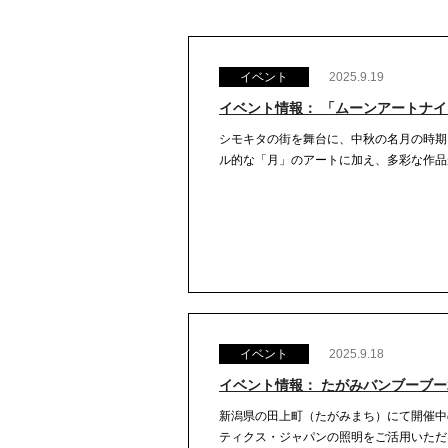
イベント
2025.9.19
イベント情報： 「ムーンアートナ
シモキタの街を舞台に、中秋の名月の時期
ル的な「月」のアートに加え、多彩な作品が登
イベント
2025.9.18
イベント情報： たがみバンブーブー2
新潟県の田上町（たがみまち）にて開催中
ティクス・ジャパンの照明をご活用いただい