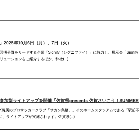
Day」2025年10月6日（月）、7日（火）
野をリードする企業「Signify（シグニファイ）」に協力し、展示会「Signify Te
ューションをご紹介するほか、弊社(...)
型ライトアップを開催「佐賀県presents 佐賀さいこう！SUMMER 
グ所属のプロサッカークラブ「サガン鳥栖」。そのホームスタジアムである「駅前
、ライトアップが実施されます。佐賀県(...)