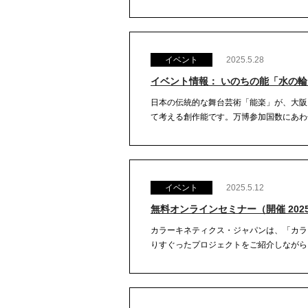
イベント
2025.5.28
イベント情報： いのちの能「水の輪」Noh
日本の伝統的な舞台芸術「能楽」が、大阪
て考える創作能です。万博参加国数にあわせ約
イベント
2025.5.12
無料オンラインセミナー（開催 202
カラーキネティクス・ジャパンは、「カラ
りすぐったプロジェクトをご紹介しながら、