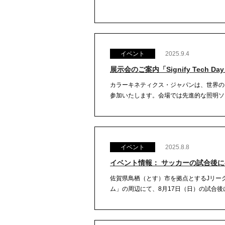
イベント
2025.9.4
展示会のご案内「Signify Tech 
カラーキネティクス・ジャパンは、世界の照明分
参加いたします。会場では先進的な照明ソリ
イベント
2025.8.8
イベント情報： サッカーの試合後に参加
佐賀県鳥栖（とす）市を拠点とするJリー
ム」の周辺にて、8月17日（日）の試合後に