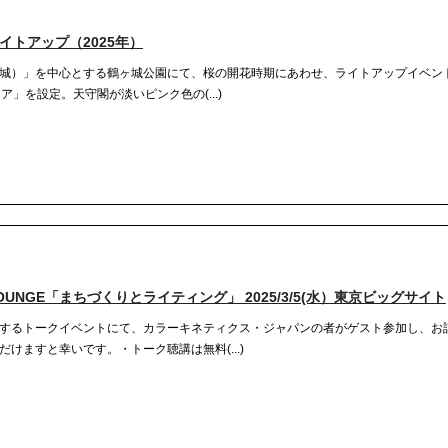
イトアップ（2025年）
城）」を中心とする鶴ヶ城公園にて、桜の開花時期にあわせ、ライトアップイベン
ア」を設定。天守閣が淡いピンク色の(...)
UNGE「まちづくりとライティング」 2025/3/5(水）東京ビッグサイト
するトークイベントにて、カラーキネティクス・ジャパンの者がゲスト参加し、お
けますと幸いです。・トーク聴講は無料(...)