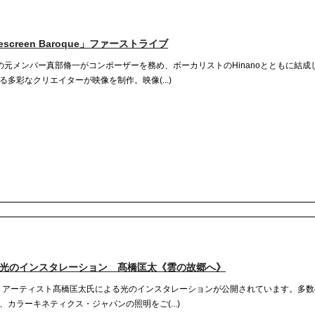
creen Baroque」ファーストライブ
対性理論」の元メンバー真部脩一がコンポーザーを務め、ボーカリストのHinanoとともに結
多彩なクリエイターが映像を制作。映像(...)
て光のインスタレーション 髙橋匡太《雲の故郷へ》
て、アーティスト髙橋匡太氏による光のインスタレーションが公開されています。多
カラーキネティクス・ジャパンの照明をご(...)