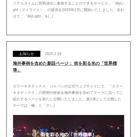
リアルタイムに照明演出に参加することのできるサービス、「MyLi
ght（マイライト）」の提供を2025年2月に開始いたしました。あわ
せて、「MyLight」を(...)
お知らせ
2025.1.29
海外事例を含めた新設ページ： 街を彩る光の「世界標
準」
カラーキネティクス・ジャパンの公式ウェブサイトにて、「カラー
キネティクス」の照明や技術を海外事例を含めてテーマに沿ってご
紹介するページを新たに公開いたしました。第1弾として公開した
テーマは「橋」と「ク(...)