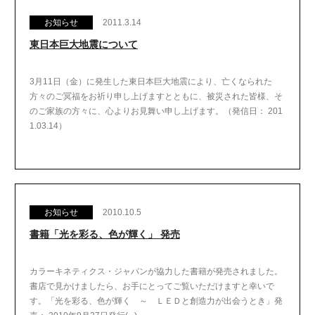
お知らせ
2011.3.14
東日本巨大地震について
3月11日（金）に発生した東日本巨大地震により、亡くなられた
方々のご冥福をお祈り申し上げますとともに、被災された皆様、そ
のご家族の方々に、心よりお見舞い申し上げます。（発信日： 201
1.03.14）
お知らせ
2010.10.5
書籍「光を彩る、色が輝く」 発売
カラーキネティクス・ジャパンが協力した書籍が発売されました。
書店で見かけましたら、お手にとってご覧いただけますと幸いで
す。「光を彩る、色が輝く ～ ＬＥＤと創造力が出会うとき」発