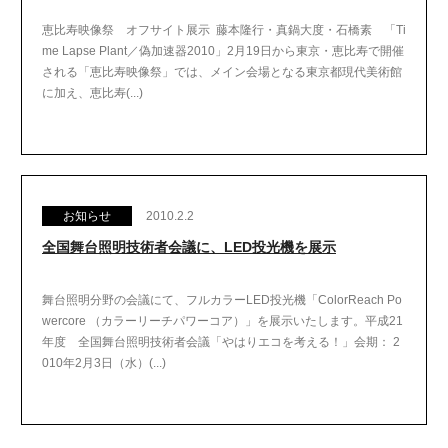
恵比寿映像祭 オフサイト展示 藤本隆行・真鍋大度・石橋素 「Ti
me Lapse Plant／偽加速器2010」2月19日から東京・恵比寿で開催
される「恵比寿映像祭」では、メイン会場となる東京都現代美術館
に加え、恵比寿(...)
お知らせ
2010.2.2
全国舞台照明技術者会議に、LED投光機を展示
舞台照明分野の会議にて、フルカラーLED投光機「ColorReach Po
wercore （カラーリーチパワーコア）」を展示いたします。平成21
年度 全国舞台照明技術者会議「やはりエコを考える！」会期： 2
010年2月3日（水）(...)