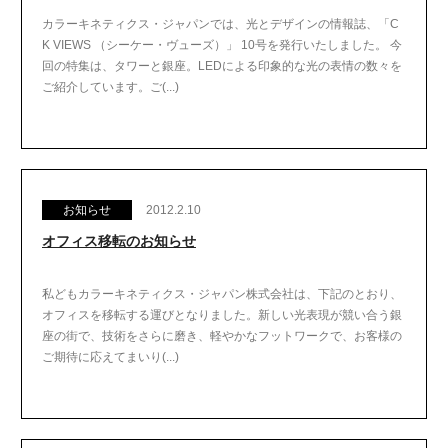
カラーキネティクス・ジャパンでは、光とデザインの情報誌、「C
K VIEWS （シーケー・ヴューズ）」 10号を発行いたしました。 今
回の特集は、タワーと銀座。LEDによる印象的な光の表情の数々を
ご紹介しています。ご(...)
お知らせ
2012.2.10
オフィス移転のお知らせ
私どもカラーキネティクス・ジャパン株式会社は、下記のとおり、
オフィスを移転する運びとなりました。新しい光表現が競い合う銀
座の街で、技術をさらに磨き、軽やかなフットワークで、お客様の
ご期待に応えてまいり(...)