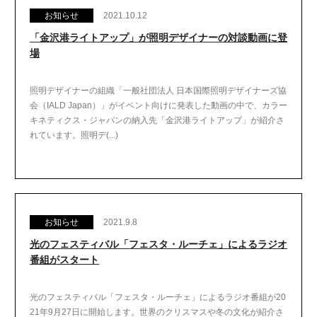
お知らせ
2021.10.12
「金沢港ライトアップ」が照明デザイナーの対談動画に登
場
照明デザイナーの組織「一般社団法人 日本国際照明デザイナーズ協
会（IALD Japan）」がイベント向けに発表した動画の中で、カラー
キネティクス・ジャパンの納入先「金沢港ライトアップ」が紹介さ
れています。照明デ(...)
お知らせ
2021.9.8
光のフェスティバル「フェスタ・ルーチェ」によるラジオ
番組がスタート
光のフェスティバル「フェスタ・ルーチェ」によるラジオ番組が20
21年9月27日に開始します。世界のクリスマスや冬の文化が紹介さ