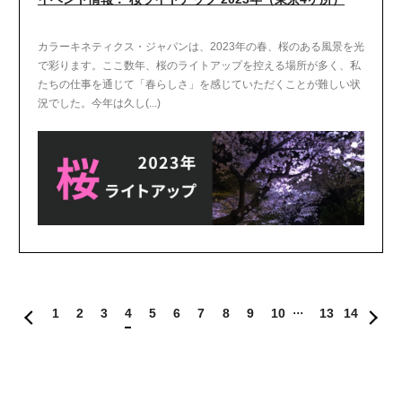
カラーキネティクス・ジャパンは、2023年の春、桜のある風景を光
で彩ります。ここ数年、桜のライトアップを控える場所が多く、私
たちの仕事を通じて「春らしさ」を感じていただくことが難しい状
況でした。今年は久し(...)
1
2
3
4
5
6
7
8
9
10
13
14