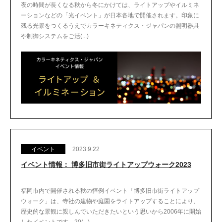
夜の時間が長くなる秋から冬にかけては、ライトアップやイルミネ
ーションなどの「光イベント」が日本各地で開催されます。印象に
残る光景をつくるうえでカラーキネティクス・ジャパンの照明器具
や制御システムをご活(...)
イベント
2023.9.22
イベント情報： 博多旧市街ライトアップウォーク2023
福岡市内で開催される秋の恒例イベント「博多旧市街ライトアップ
ウォーク」は、寺社の建物や庭園をライトアップすることにより、
歴史的な景観に親しんでいただきたいという思いから2006年に開始