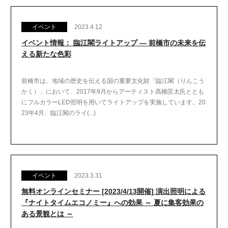
イベント
2023.4.12
イベント情報： 臨江閣ライトアップ ― 前橋市の未来を伝
える新たな色彩
前橋市は、地域の歴史を伝える国の重要文化財「臨江閣（りんこう
かく）」において、2017年9月からアーティスト髙橋匡太氏ととも
にフルカラーLED照明を用いてライトアップを実施しています。20
23年4月、臨江閣のライ(...)
イベント
2023.3.31
無料オンラインセミナー [2023/4/13開催] 演出照明による
『ナイトタイムエコノミー』への効果 ～ 夏に集客効果の
ある景観とは ～