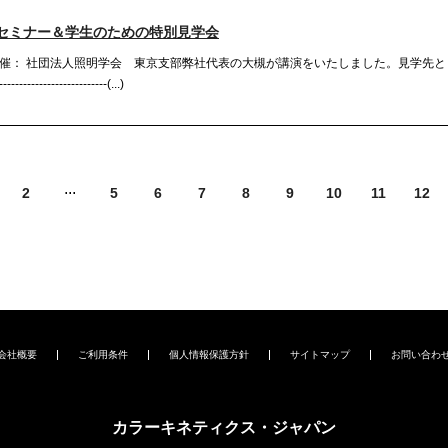
セミナー＆学生のための特別見学会
催： 社団法人照明学会 東京支部弊社代表の大槻が講演をいたしました。見学先と
--------------------(...)
2
5
6
7
8
9
10
11
12
会社概要
ご利用条件
個人情報保護方針
サイトマップ
お問い合わ
カラーキネティクス・ジャパン