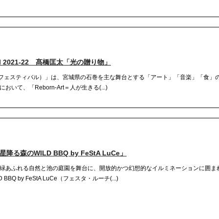
val 2021-22 髙橋匡太「光の贈り物」
ボーンアート・フェスティバル）」は、宮城県の石巻を主な舞台とする「アート」「音楽」「食
、「Reborn-Art＝人が生きる(...)
のWILD BBQ by FeStA LuCe」
緑あふれる自然と池の庭園を舞台に、開放的かつ幻想的なイルミネーションに囲ま
 by FeStA LuCe（フェスタ・ルーチ(...)