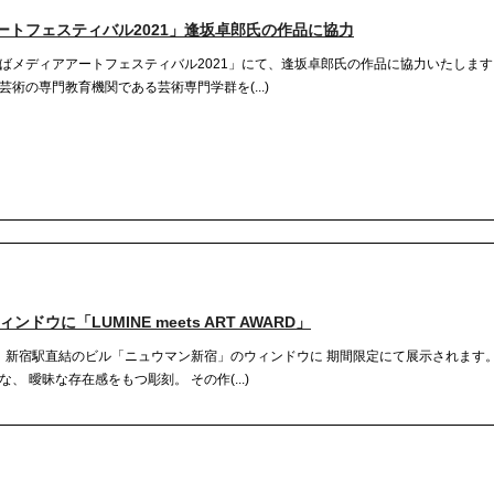
トフェスティバル2021」逢坂卓郎氏の作品に協力
ばメディアアートフェスティバル2021」にて、逢坂卓郎氏の作品に協力いたしま
術の専門教育機関である芸術専門学群を(...)
ウに「LUMINE meets ART AWARD」
 新宿駅直結のビル「ニュウマン新宿」のウィンドウに 期間限定にて展示されます。
 曖昧な存在感をもつ彫刻。 その作(...)