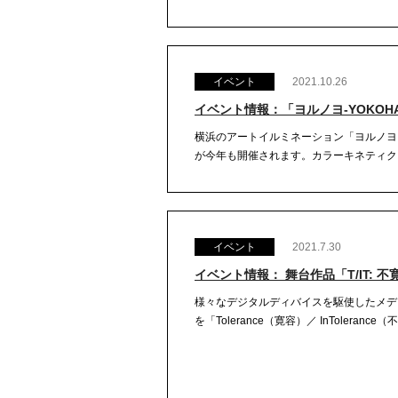
イベント
2021.10.26
イベント情報：「ヨルノヨ-YOKOHAMA 
横浜のアートイルミネーション「ヨルノヨ －YO
が今年も開催されます。カラーキネティクス
イベント
2021.7.30
イベント情報： 舞台作品「T/IT: 
様々なデジタルディバイスを駆使したメデ
を「Tolerance（寛容）／ InToleran