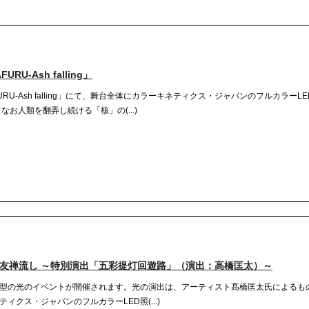
U-Ash falling」
RU-Ash falling」にて、舞台全体にカラーキネティクス・ジャパンのフルカラーL
へだててなお人類を翻弄し続ける「核」の(...)
の友禅流し ～特別演出「五彩提灯回遊路」（演出：高橋匡太）～
型の光のイベントが開催されます。光の演出は、アーティスト髙橋匡太氏によるも
クス・ジャパンのフルカラーLED照(...)