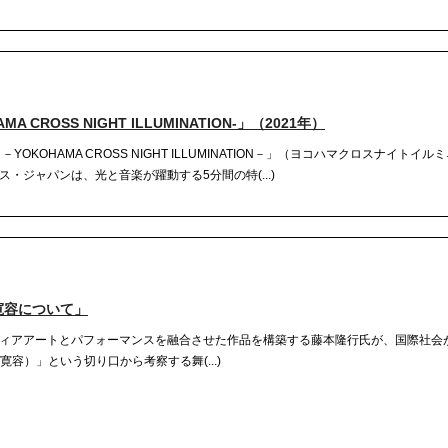
CROSS NIGHT ILLUMINATION-」（2021年）
KOHAMA CROSS NIGHT ILLUMINATION－」（ヨコハマクロスナイトイ
・ジャパンは、光と音楽が躍動する5分間の特(...)
不寛容について」
ィアアートとパフォーマンスを融合させた作品を構築する藤本隆行氏が、国際社会
ce（不寛容）」という切り口から考察する舞(...)