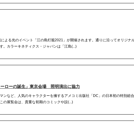
籠による光のイベント「江の島灯籠2021」が開催されます。通りに沿ってオリジナ
。カラーキネティクス・ジャパンは「江島(...)
ヒーローの誕生」東京会場 照明演出に協力
マンなど、人気のキャラクターを擁するアメコミ出版社「DC」の日本初の特別総合展
の展覧会は、貴重な初期のコミックや設(...)