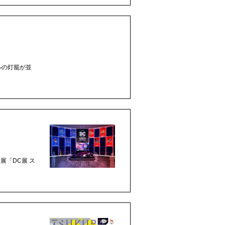
ルの灯籠が並
「DC展 ス