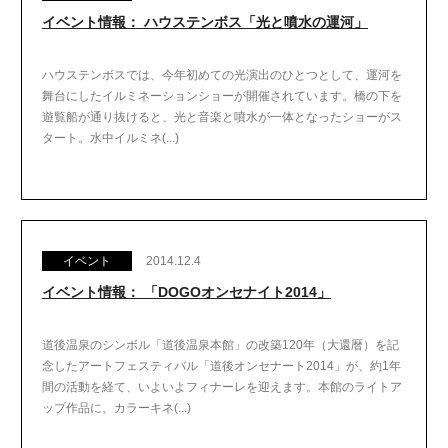
イベント情報： ハウステンボス「光と噴水の運河」
ハウステンボスでは、今年初めての光演出のひとつとして、運河を
舞台にしたイルミネーションショーが開催されています。橋の下を
遊覧船が通り抜けると、光と音楽と噴水が一体となったショーがス
タート。水中イルミネ(...)
イベント
2014.12.4
イベント情報： 「DOGOオンセナイト2014」
道後温泉のシンボル「道後温泉本館」の改築120年（大還暦）を記
念したアートフェスティバル「道後オンセナート2014」が、約1年
間の活動を経て、いよいよフィナーレを迎えます。本館のライトア
ップ作品に、カラーキネ(...)