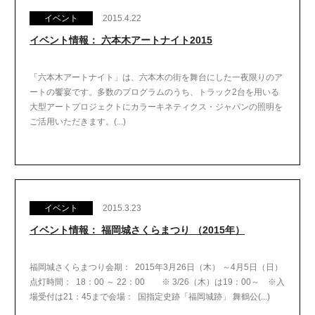
イベント
2015.4.22
イベント情報： 六本木アートナイト2015
「六本木アートナイト」は、六本木の街を舞台にした一夜限りのア
ートの饗宴です。多数のプログラムのうち、トラック2台を用いる
大型アートプロジェクトにカラーキネティクス・ジャパンの照明を
ご活用いただきます。(...)
イベント
2015.3.23
イベント情報： 福岡城さくらまつり （2015年）
福岡城さくらまつり会期： 2015年3月26日（木） ～4月5日（日）
点灯時間： 18：00 ～ 22：00 ※ 3/26（木）は19：00～ ※入
場受付は21：45まで会場： 国指定史跡「福岡城跡」 舞鶴公(...)