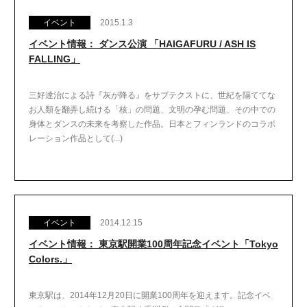
イベント
2015.1.3
イベント情報： ダンス公演 「HAIGAFURU / ASH IS
FALLING」
三好達治による詩『灰が降る』をサブテクストに、世紀を隔ててな
お人類を翻弄し続ける「核」の問題、文明の孕む問題、その中での
身体とダンスの未来を考察した作品。日本とフィンランドのコラボ
レーション作品として(...)
イベント
2014.12.15
イベント情報： 東京駅開業100周年記念イベント「Tokyo
Colors.」
東京駅は、2014年12月20日に開業100周年を迎えます。記念イベ