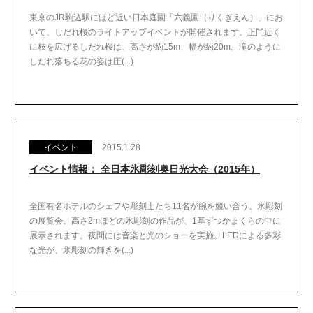
東京のJR駒込駅にほど近い日本庭園「六義園（りくぎえん）」にお
いて、しだれ桜のライトアップイベントが開催されます。正門近く
に枝を広げるしだれ桜は、高さが約15m、幅が約20m。滝のように
しだれ落ちる花の姿は圧(...)
イベント
2015.1.28
イベント情報： 全日本氷彫刻奥日光大会（2015年）
全国有名ホテルのシェフや彫刻士たち11名が腕を競い合う、氷彫刻
の展覧会。高さ2mほどの氷彫刻の作品が、1基ずつかまくらの中に
展示されます。夜間には音楽と光のショーを実施。LEDによる多彩
な光が、氷彫刻の輝きを(...)