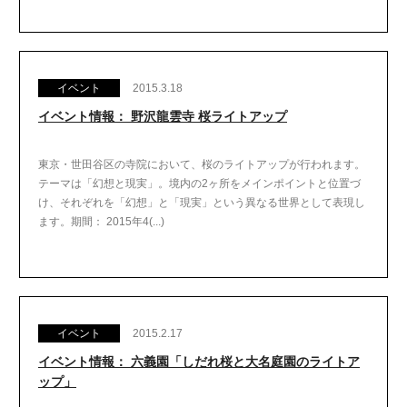
イベント
2015.3.18
イベント情報： 野沢龍雲寺 桜ライトアップ
東京・世田谷区の寺院において、桜のライトアップが行われます。
テーマは「幻想と現実」。境内の2ヶ所をメインポイントと位置づ
け、それぞれを「幻想」と「現実」という異なる世界として表現し
ます。期間： 2015年4(...)
イベント
2015.2.17
イベント情報： 六義園「しだれ桜と大名庭園のライトア
ップ」