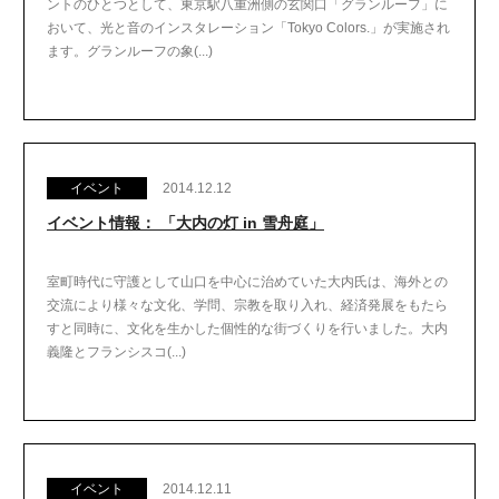
ントのひとつとして、東京駅八重洲側の玄関口「グランルーフ」に
おいて、光と音のインスタレーション「Tokyo Colors.」が実施され
ます。グランルーフの象(...)
イベント
2014.12.12
イベント情報： 「大内の灯 in 雪舟庭」
室町時代に守護として山口を中心に治めていた大内氏は、海外との
交流により様々な文化、学問、宗教を取り入れ、経済発展をもたら
すと同時に、文化を生かした個性的な街づくりを行いました。大内
義隆とフランシスコ(...)
イベント
2014.12.11