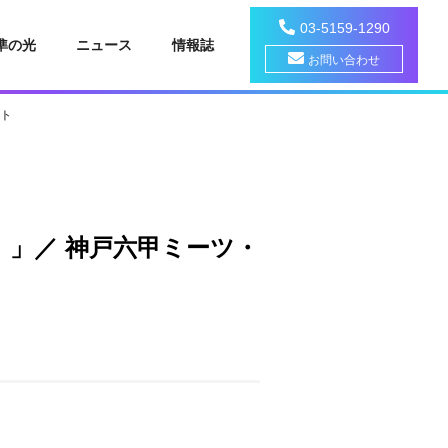
03-5159-1290
準の光
ニュース
情報誌
お問い合わせ
ート
」／ 神戸六甲ミーツ・