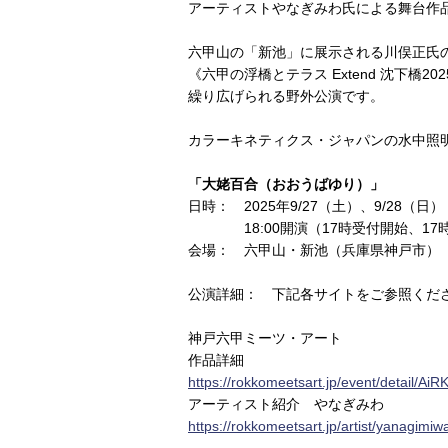
アーティストやなぎみわ氏による舞台作
六甲山の「新池」に展示される川俣正氏
《六甲の浮橋とテラス Extend 沈下橋20
繰り広げられる野外公演です。
カラーキネティクス・ジャパンの水中照
「大姥百合（おおうばゆり）」
日時： 2025年9/27（土）、9/28（日）
18:00開演（17時受付開始、17時
会場： 六甲山・新池（兵庫県神戸市）
公演詳細： 下記各サイトをご参照くだ
神戸六甲ミーツ・アート
作品詳細
https://rokkomeetsart.jp/event/detail/AiRK
アーティスト紹介 やなぎみわ
https://rokkomeetsart.jp/artist/yanagimiw