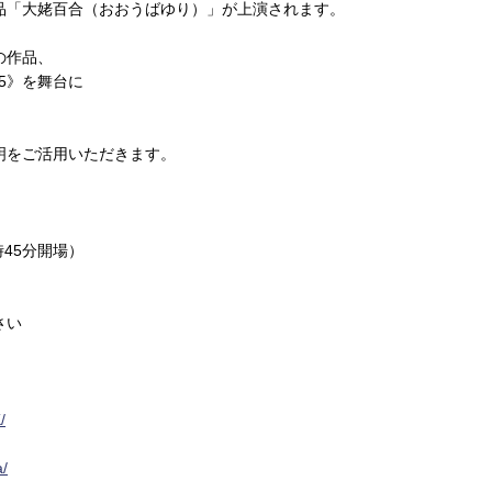
品「大姥百合（おおうばゆり）」が上演されます。
の作品、
25》を舞台に
明をご活用いただきます。
45分開場）
さい
/
a/