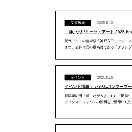
受賞履歴
2025.9.18
「神戸六甲ミーツ・アート 2025 
現代アートの芸術祭「神戸六甲ミーツ・アー
ます。公募作品の最高賞である「グランプリ
イベント
2025.9.18
イベント情報： たがみバンブーブー2
新潟県の田上町（たがみまち）にて開催中
ティクス・ジャパンの照明をご活用いただい