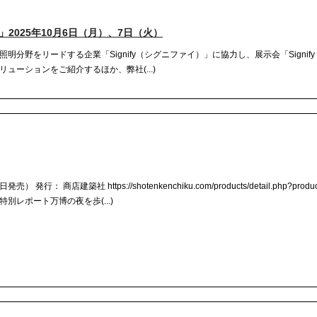
Day」2025年10月6日（月）、7日（火）
野をリードする企業「Signify（シグニファイ）」に協力し、展示会「Signify Te
ューションをご紹介するほか、弊社(...)
： 商店建築社 https://shotenkenchiku.com/products/detail.php?product
レポート万博の夜を歩(...)