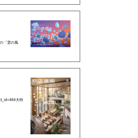
数の「雲の風
ct_id=484大特