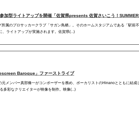
型ライトアップを開催「佐賀県presents 佐賀さいこう！SUMMER 
グ所属のプロサッカークラブ「サガン鳥栖」。そのホームスタジアムである「駅前
、ライトアップが実施されます。佐賀県(...)
creen Baroque」ファーストライブ
対性理論」の元メンバー真部脩一がコンポーザーを務め、ボーカリストのHinanoとともに結
多彩なクリエイターが映像を制作。映像(...)