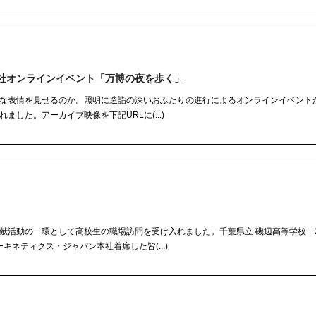
社オンラインイベント「万博の夜を歩く」
な表情を見せるのか。照明に造詣の深いおふたりの進行によるオンラインイベント
した。アーカイブ映像を下記URLに(...)
献活動の一環として高校生の職場訪問を受け入れました。千葉県立 磯辺高等学校 
キネティクス・ジャパン本社着席した皆(...)