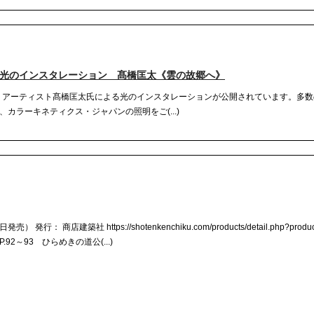
て光のインスタレーション 髙橋匡太《雲の故郷へ》
て、アーティスト髙橋匡太氏による光のインスタレーションが公開されています。多
カラーキネティクス・ジャパンの照明をご(...)
： 商店建築社 https://shotenkenchiku.com/products/detail.php?produ
2～93 ひらめきの道公(...)