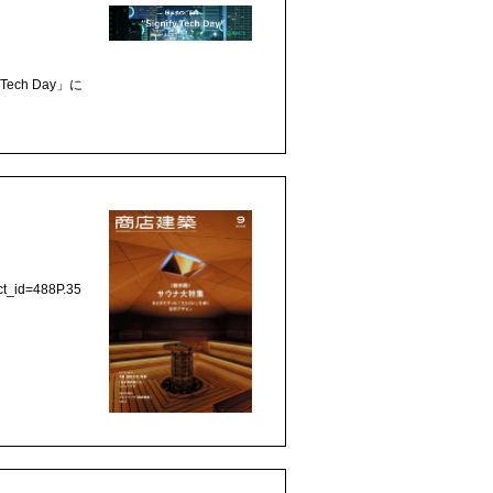
ch Day」に
_id=488P.35