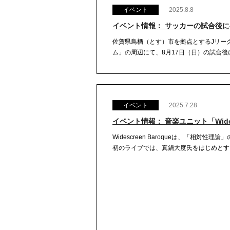
イベント
2025.8.8
イベント情報： サッカーの試合後に参加
佐賀県鳥栖（とす）市を拠点とするJリー
ム」の周辺にて、8月17日（日）の試合後に
イベント
2025.7.28
イベント情報： 音楽ユニット「Wides
Widescreen Baroqueは、「相
初のライブでは、真鍋大度氏をはじめとする