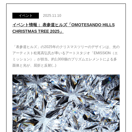
イベント
2025.11.10
イベント情報： 表参道ヒルズ「OMOTESANDO HILLS
CHRISTMAS TREE 2025」
「表参道ヒルズ」の2025年のクリスマスツリーのデザインは、光の
アーティスト松尾高弘氏が率いるアートスタジオ「EMISSION（エ
ミッション）」が担当。約1,000個のプリズムエレメントによる多
面体と光が、屈折と反射(...)