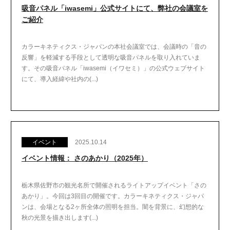
吸音パネル「iwasemi」公式サイトにて、弊社の会議室を
ご紹介
カラーキネティクス・ジャパンの本社会議室では、会議時の「音の
反響」を軽減する手段として透明な吸音パネルを取り入れていま
す。その吸音パネル「iwasemi（イワセミ）」の公式ウェブサイト
にて、導入経緯や社内の(...)
イベント
2025.10.14
イベント情報： さのあかり（2025年）
栃木県佐野市の観光名所で開催されるライトアップイベント「さの
あかり」。今回は3回目の開催です。カラーキネティクス・ジャパ
ンは、会場となる2ヶ所全体の照明を担当。闇を背景に、幻想的な
秋の光景を描き出します(...)