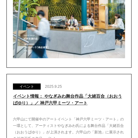
イベント
2025.9.25
イベント情報： やなぎみわ舞台作品「大姥百合（おおう
ばゆり）」／ 神戸六甲ミーツ・アート
六甲山にて開催中のアートイベント「神戸六甲ミーツ・アート」の
一環として、アーティストやなぎみわ氏による舞台作品「大姥百合
（おおうばゆり）」が上演されます。六甲山の「新池」に展示され