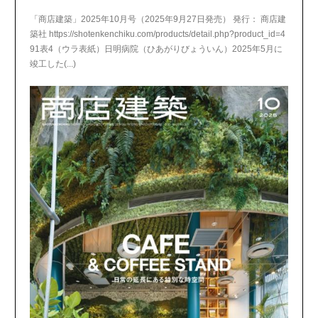
「商店建築」2025年10月号（2025年9月27日発売） 発行： 商店建
築社 https://shotenkenchiku.com/products/detail.php?product_id=4
91表4（ウラ表紙）日明病院（ひあがりびょういん）2025年5月に
竣工した(...)