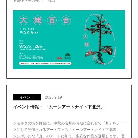
る川俣正氏の作品、《(...)
イベント
2025.9.19
イベント情報： 「ムーンアートナイト下北沢」
シモキタの街を舞台に、中秋の名月の時期に合わせて「月」をテー
マにして開催されるアートフェス「ムーンアートナイト下北沢」。
シンボル的な「月」のアートに加え、多彩な作品が登場します。 普