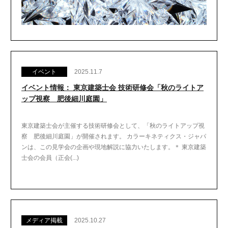
イベント
2025.11.7
イベント情報： 東京建築士会 技術研修会「秋のライトア
ップ視察 肥後細川庭園」
東京建築士会が主催する技術研修会として、「秋のライトアップ視
察 肥後細川庭園」が開催されます。 カラーキネティクス・ジャパ
ンは、この見学会の企画や現地解説に協力いたします。＊ 東京建築
士会の会員（正会(...)
メディア掲載
2025.10.27