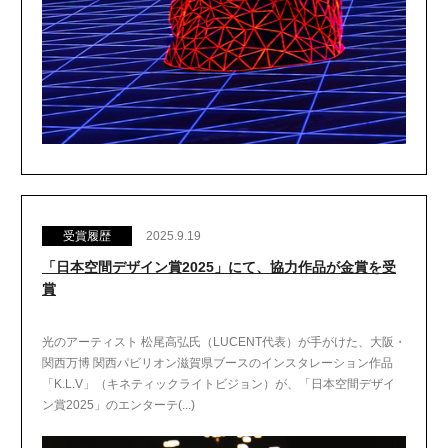
受賞履歴
2025.9.19
「日本空間デザイン賞2025」にて、協力作品が金賞を受
賞
光のアーティスト 松尾高弘氏（LUCENT代表）が手がけた、大阪・
関西万博 関西パビリオン滋賀県ブースのインスタレーション作品
「K.L.V」（キネティックライトビジョン）が、「日本空間デザイ
ン賞2025」のエンターテ(...)