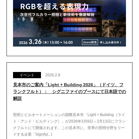
イベント
2026.2.9
見本市のご案内「Light + Building 2026」（ドイツ、フ
ランクフルト）： シグニファイのブースにて日本語での
解説
照明とビルオートメーションの国際見本市「Light + Building（ライ
ト・アンド・ビルディング）」が2026年3月8日～3月13日にフラン
クフルトにて開催されます。この見本市に、世界の照明分野をリー
ドする企業「Signify(...)