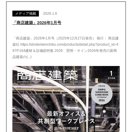
メディア掲載
2026.1.6
「商店建築」2026年1月号
「商店建築」2026年1月号（2025年12月27日発売） 発行： 商店建
築社 https://shotenkenchiku.com/products/detail.php?product_id=4
97P.164建材＆設備総特集 2026 照明・サイン2026年発売の新商
品建築の(...)