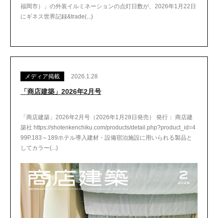
福岡市）」の外装イルミネーションの点灯日数が、2026年1月22日
にギネス世界記録&trade(...)
メディア掲載
2026.1.28
「商店建築」2026年2月号
「商店建築」2026年2月号（2026年1月28日発売） 発行： 商店建
築社 https://shotenkenchiku.com/products/detail.php?product_id=4
99P.183～189ホテル導入建材・設備宿泊施設に用いられる製品と
してカラー(...)