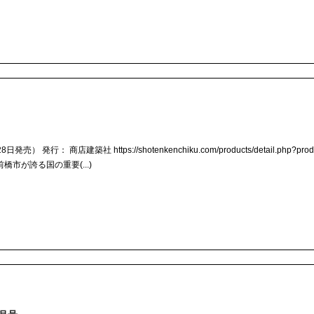
発行： 商店建築社 https://shotenkenchiku.com/products/detail.php?prod
市が誇る国の重要(...)