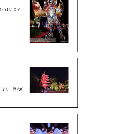
～31ザ ロイ
により、歴史的