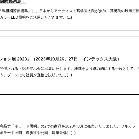
祖國際藝術島」
「馬祖國際藝術島」に、日本からアーティスト髙橋匡太氏が参加。髙橋氏の展示空
ーLED照明をご活用いただきます。(...)
ン展 2023」（2023年10月26、27日 インテックス大阪）
開催される下記の展示会に出展いたします。地域をより魅力的にする手段として、
、ブースにて社員が直接ご説明いたし(...)
品群「ボラード照明」の2つの商品を2023年8月に発売いたしました。フルカラー
ラード照明。遊歩道や公園、建築外構に(...)