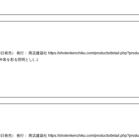
行： 商店建築社 https://shotenkenchiku.com/products/detail.php?product
を彩る照明とし(...)
行： 商店建築社 https://shotenkenchiku.com/products/detail.php?product