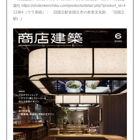
築社 https://shotenkenchiku.com/products/detail.php?product_id=4
12表4（ウラ表紙）： 旧国立駅舎国立市の有形文化財、「旧国立
駅(...)