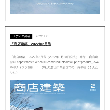
メディア掲載
2022.1.28
「商店建築」2022年2月号
「商店建築」 2022年2月号（2022年1月28日発売） 発行： 商店建
築社 https://shotenkenchiku.com/products/detail.php?product_id=4
04表4（ウラ表紙）： 弊社広告山口県岩国市の「錦帯橋（きんた
い(...)