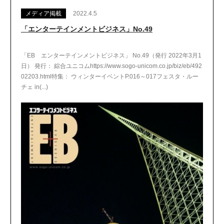
メディア掲載
2022.4.5
「エンターテインメントビジネス」No.49
「EB エンターテインメントビジネス」 No.49（発行 2022年3月1
日） 発行： 綜合ユニコムhttps://www.sogo-unicom.co.jp/biz/eb/492
02203.html特集： ウィンターイベントP.016～017フェスタ・ルー
チェ in(...)