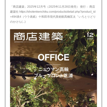
「商店建築」2025年12月号（2025年11月28日発売） 発行： 商店
建築社 https://shotenkenchiku.com/products/detail.php?product_id
=494表4（ウラ表紙）十和田市現代美術館髙橋匡太「いろとりどり
のかけら(...)