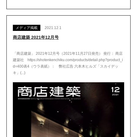
メディア掲載
2021.12.1
商店建築 2021年12月号
「商店建築」 2021年12月号（2021年11月27日発売） 発行： 商店
建築社 https://shotenkenchiku.com/products/detail.php?product_i
d=400表4（ウラ表紙）： 弊社広告 六本木ヒルズ「スカイデッ
キ」(...)