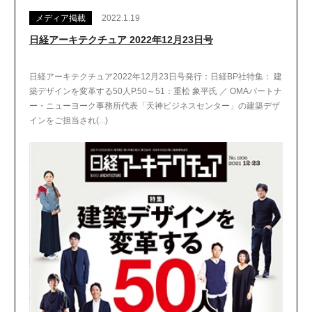
メディア掲載
2022.1.19
日経アーキテクチュア 2022年12月23日号
日経アーキテクチュア2022年12月23日号発行：日経BP社特集： 建
築デザインを変革する50人P.50～51：重松 象平氏 ／ OMAパートナ
ー・ニューヨーク事務所代表「天神ビジネスセンター」の建築デザ
インをご担当され(...)