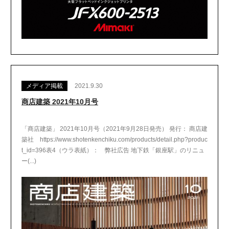
メディア掲載
2021.9.30
商店建築 2021年10月号
「商店建築」 2021年10月号（2021年9月28日発売） 発行： 商店建
築社 https://www.shotenkenchiku.com/products/detail.php?produc
t_id=396表4（ウラ表紙）： 弊社広告 地下鉄「銀座駅」のリニュ
ー(...)