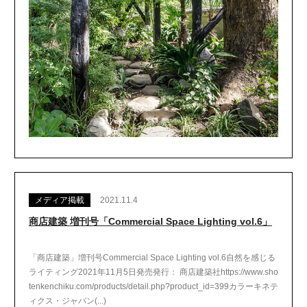
メディア掲載
2021.11.4
商店建築 増刊号「Commercial Space Lighting vol.6」
「商店建築」増刊号Commercial Space Lighting vol.6自然を感じる
ライティング2021年11月5日発売発行： 商店建築社https://www.sho
tenkenchiku.com/products/detail.php?product_id=399カラーキネテ
ィクス・ジャパン(...)