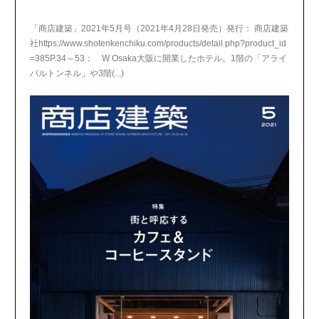
「商店建築」2021年5月号（2021年4月28日発売）発行： 商店建築
社https://www.shotenkenchiku.com/products/detail.php?product_id
=385P.34～53： W Osaka大阪に開業したホテル。1階の「アライ
バルトンネル」や3階(...)