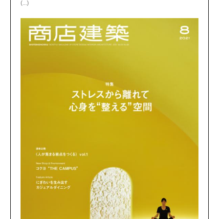
(...)