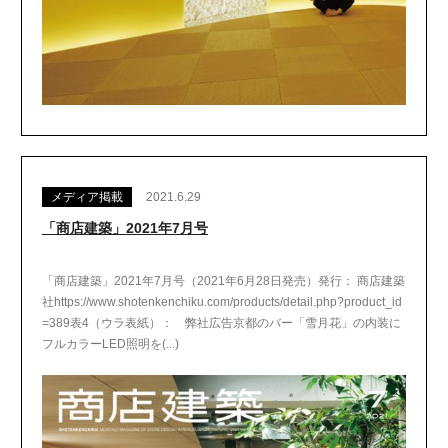
メディア掲載
2021.6.29
「商店建築」2021年7月号
「商店建築」2021年7月号（2021年6月28日発売）発行： 商店建築
社https://www.shotenkenchiku.com/products/detail.php?product_id
=389表4（ウラ表紙）： 弊社広告京都のバー「雪月花」の内装に
フルカラーLED照明を(...)