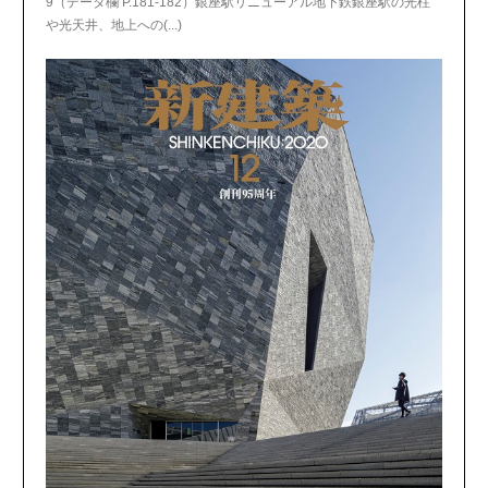
9（データ欄 P.181-182）銀座駅リニューアル地下鉄銀座駅の光柱
や光天井、地上への(...)