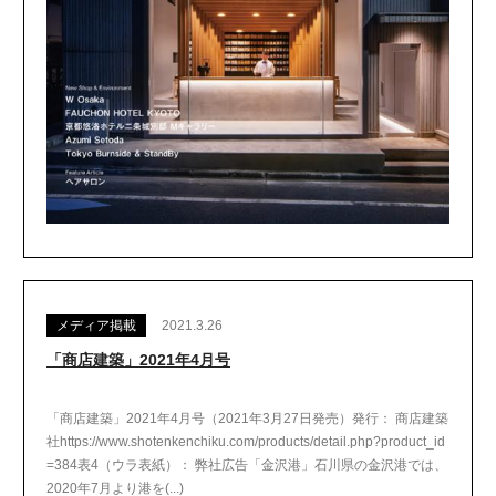
メディア掲載
2021.3.26
「商店建築」2021年4月号
「商店建築」2021年4月号（2021年3月27日発売）発行： 商店建築
社https://www.shotenkenchiku.com/products/detail.php?product_id
=384表4（ウラ表紙）： 弊社広告「金沢港」石川県の金沢港では、
2020年7月より港を(...)