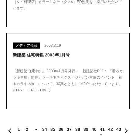
（タイ料理店）カラーキネティクスのLED照明をご採用いただいて
います。
メディア掲載
2003.3.19
新建築 住宅特集 2003年1月号
「新建築 住宅特集」2003年1月号発行： 新建築社P.11： 「着るカ
ラキネ展」開催カラーキネティクス・ジャパン主催のイベント「着
るカラキネ展」について、写真とともにご紹介いただいています。
P.145： I・RO・HA(...)
1
2
34
35
36
37
38
39
40
41
42
43