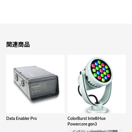
関連商品
Data Enabler Pro
ColorBurst IntelliHue
Powercore gen3
インテリヒュー(IntelliHue) LED照明