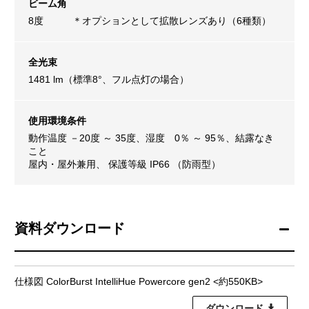
ビーム角
8度 ＊オプションとして拡散レンズあり（6種類）
全光束
1481 lm（標準8°、フル点灯の場合）
使用環境条件
動作温度 －20度 ～ 35度、湿度 0％ ～ 95％、結露なき
こと
屋内・屋外兼用、 保護等級 IP66 （防雨型）
資料ダウンロード
仕様図 ColorBurst IntelliHue Powercore gen2 <約550KB>
ダウンロード