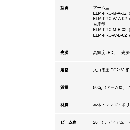
型番
アーム型
ELM-FRC-M-A-0
ELM-FRC-W-A-0
台座型
ELM-FRC-M-B-0
ELM-FRC-W-B-0
光源
高輝度LED、 光源色
定格
入力電圧 DC24V, 
質量
500g（アーム型）
材質
本体・レンズ：ポリ
ビーム角
20°（ミディアム）／