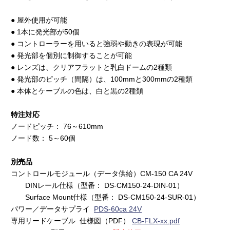
● 屋外使用が可能
● 1本に発光部が50個
● コントローラーを用いると強弱や動きの表現が可能
● 発光部を個別に制御することが可能
● レンズは、クリアフラットと乳白ドームの2種類
● 発光部のピッチ（間隔）は、100mmと300mmの2種類
● 本体とケーブルの色は、白と黒の2種類
特注対応
ノードピッチ： 76～610mm
ノード数： 5～60個
別売品
コントロールモジュール（データ供給）CM-150 CA 24V
DINレール仕様（型番： DS-CM150-24-DIN-01）
Surface Mount仕様（型番： DS-CM150-24-SUR-01）
パワー／データサプライ
PDS-60ca 24V
専用リードケーブル 仕様図（PDF）
CB-FLX-xx.pdf