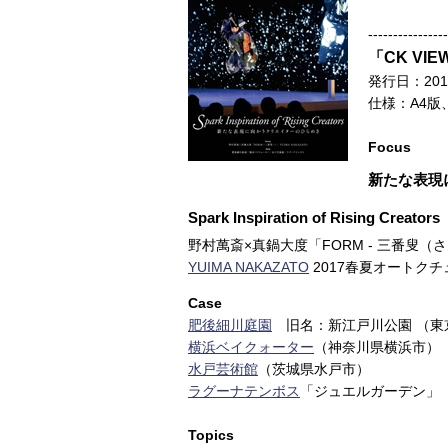
----------------
「CK VIEW
発行日：201
仕様：A4版
Focus
新たな表現
Spark Inspiration of Rising Creators
野村萬斎×真鍋大度「FORM - 三番叟（
YUIMA NAKAZATO
2017春夏オートク
Case
肥後細川庭園
旧名：新江戸川公園 （東
横浜ベイクォーター
（神奈川県横浜市）
水戸芸術館
（茨城県水戸市）
ラグーナテンボス
「ジュエルガーデン」
Topics