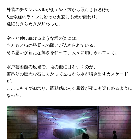
外装のチタンパネルが側面や下方から照らされるほか、
3重螺旋のラインに沿った丸窓にも光が備わり、
繊細なきらめきが加わった。
空へと伸び続けるような塔の姿には、
もともと街の発展への願いが込められている。
その思いが新たな輝きを伴って、人々に届けられていく。
水戸芸術館の広場で、塔の他に目を引くのが、
宙吊りの巨大な石に向かって左右から水が噴き出すカスケード
だ。
ここにも光が加わり、躍動感のある風景が夜にも楽しめるように
なった。