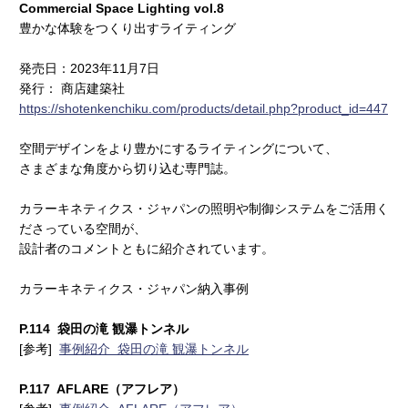
Commercial Space Lighting vol.8
豊かな体験をつくり出すライティング
発売日：2023年11月7日
発行： 商店建築社
https://shotenkenchiku.com/products/detail.php?product_id=447
空間デザインをより豊かにするライティングについて、
さまざまな角度から切り込む専門誌。
カラーキネティクス・ジャパンの照明や制御システムをご活用く
ださっている空間が、
設計者のコメントともに紹介されています。
カラーキネティクス・ジャパン納入事例
P.114 袋田の滝 観瀑トンネル
[参考]
事例紹介 袋田の滝 観瀑トンネル
P.117 AFLARE（アフレア）