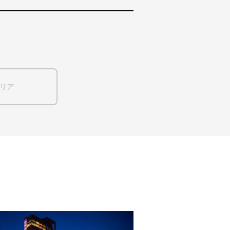
音響や映像との連携
学校＆文化施設
中国
スタジアム＆アリーナ
間接照明
海外
リア