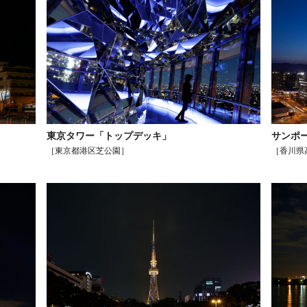
東京タワー「トップデッキ」
サンポ
［東京都港区芝公園］
［香川県