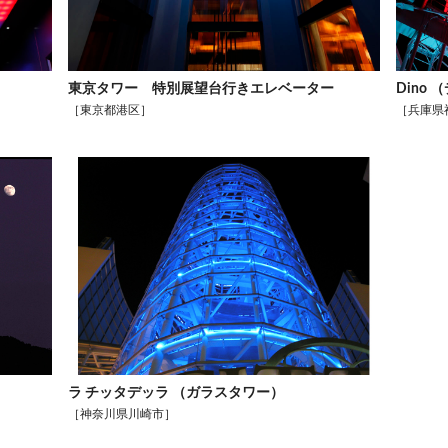
東京タワー 特別展望台行きエレベーター
Dino
［東京都港区］
［兵庫県
ラ チッタデッラ （ガラスタワー）
［神奈川県川崎市］