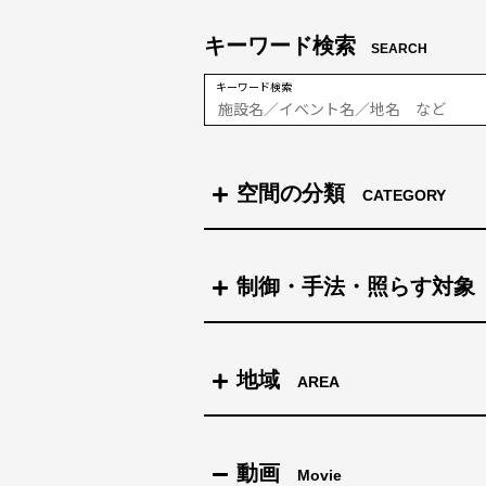
キーワード検索
SEARCH
キーワード検索
空間の分類
CATEGORY
商業施設＆ショップ
制御・手法・照らす対象
テーマパーク＆遊園地
制御
地域
AREA
街全体を照らす
アミューズメント
北海道
動画
Movie