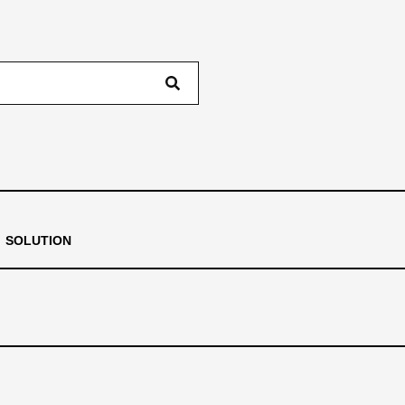
タワー
SOLUTION
ホテル＆結婚式場＆集合住宅
クラウドを利用する制御
ステージ
東北