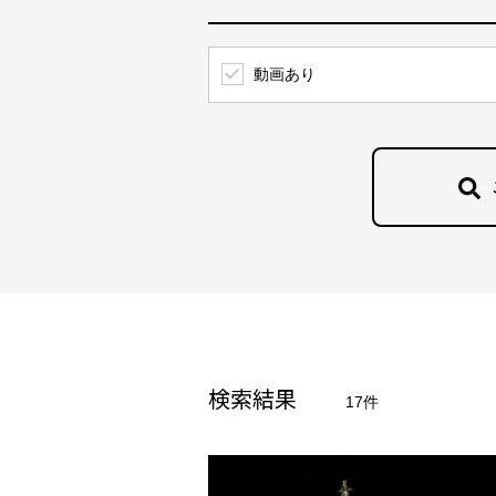
DMXとDALIの活用
アートワーク＆展覧会
中部
手法
動画あり
オフィス
光壁・光天井・光床・光柱
四国
特注品
照らす要素
ファサード
検索結果
17件