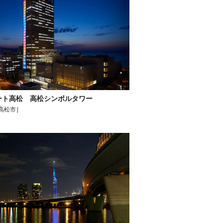
ート高松 高松シンボルタワー
高松市］