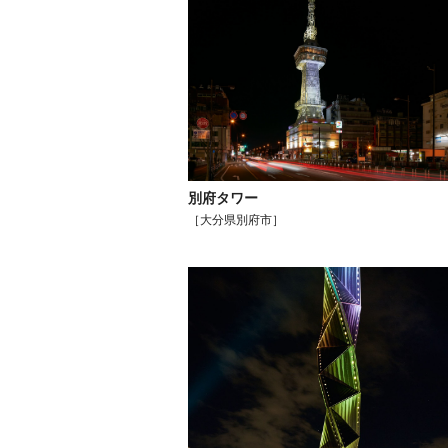
別府タワー
［大分県別府市］