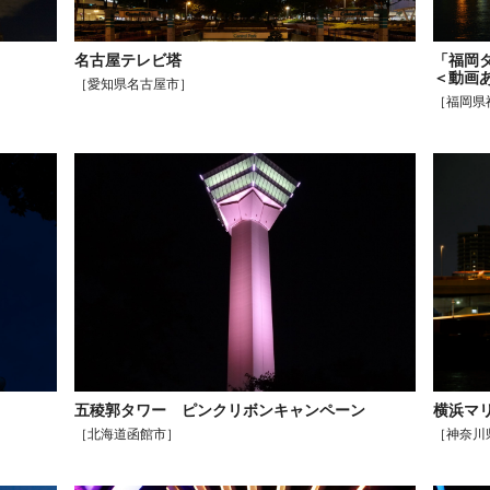
名古屋テレビ塔
「福岡
＜動画
［愛知県名古屋市］
［福岡県
五稜郭タワー ピンクリボンキャンペーン
横浜マリ
［北海道函館市］
［神奈川