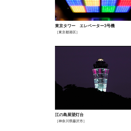
東京タワー エレベーター3号機
［東京都港区］
江の島展望灯台
［神奈川県藤沢市］