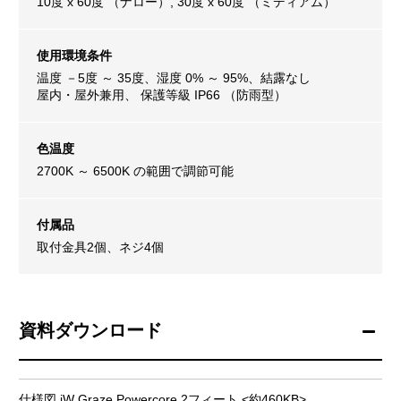
10度 x 60度 （ナロー）, 30度 x 60度 （ミディアム）
使用環境条件
温度 －5度 ～ 35度、湿度 0% ～ 95%、結露なし
屋内・屋外兼用、 保護等級 IP66 （防雨型）
色温度
2700K ～ 6500K の範囲で調節可能
付属品
取付金具2個、ネジ4個
資料ダウンロード
仕様図 iW Graze Powercore 2フィート <約460KB>