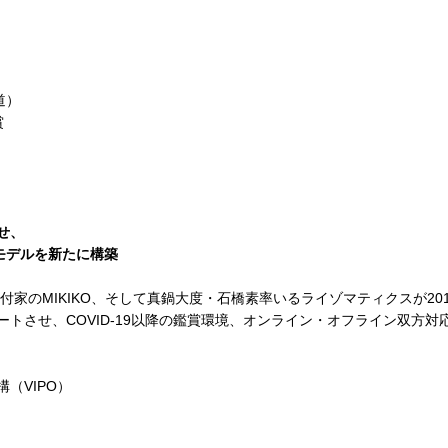
）
道）
賞
せ、
モデルを新たに構築
出振付家のMIKIKO、そして真鍋大度・石橋素率いるライゾマティクスが201
デートさせ、COVID-19以降の鑑賞環境、オンライン・オフライン双方
（VIPO）