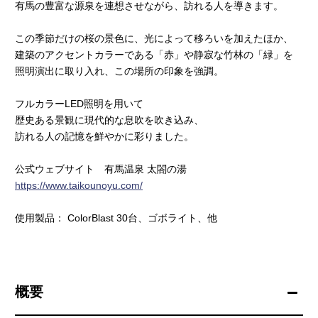
有馬の豊富な源泉を連想させながら、訪れる人を導きます。
この季節だけの桜の景色に、光によって移ろいを加えたほか、
建築のアクセントカラーである「赤」や静寂な竹林の「緑」を
照明演出に取り入れ、この場所の印象を強調。
フルカラーLED照明を用いて
歴史ある景観に現代的な息吹を吹き込み、
訪れる人の記憶を鮮やかに彩りました。
公式ウェブサイト 有馬温泉 太閤の湯
https://www.taikounoyu.com/
使用製品： ColorBlast 30台、ゴボライト、他
概要