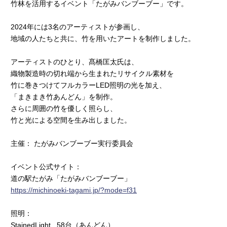
竹林を活用するイベント「たがみバンブーブー」です。
2024年には3名のアーティストが参画し、
地域の人たちと共に、竹を用いたアートを制作しました。
アーティストのひとり、髙橋匡太氏は、
織物製造時の切れ端から生まれたリサイクル素材を
竹に巻きつけてフルカラーLED照明の光を加え、
「まきまき竹あんどん」を制作。
さらに周囲の竹を優しく照らし、
竹と光による空間を生み出しました。
主催： たがみバンブーブー実行委員会
イベント公式サイト：
道の駅たがみ「たがみバンブーブー」
https://michinoeki-tagami.jp/?mode=f31
照明：
StainedLight, 58台（あんどん）