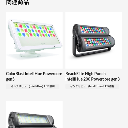
関連商品
ColorBlast IntelliHue Powercore
ReachElite High Punch
gen5
IntelliHue 200 Powercore gen3
インテリヒュー(IntelliHue) LED照明
インテリヒュー(IntelliHue) LED照明