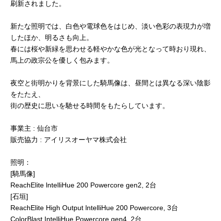
刷新されました。
新たな照明では、白色や電球色をはじめ、淡い色彩の表現力が増
したほか、明るさも向上。
春には桜や新緑を思わせる軽やかな色が光となって時おり現れ、
馬上の政宗公を優しく包みます。
夜空と街明かりを背景にした騎馬像は、昼間とは異なる深い陰影
をたたえ、
街の歴史に思いを馳せる時間をもたらしています。
事業主 : 仙台市
販売協力 : アイリスオーヤマ株式会社
照明：
[騎馬像]
ReachElite lntelliHue 200 Powercore gen2, 2台
[石垣]
ReachElite High Output lntelliHue 200 Powercore, 3台
ColorBlast IntelliHue Powercore gen4, 2台