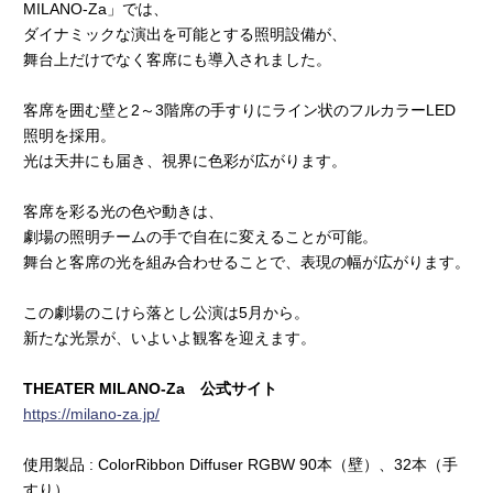
MILANO-Za」では、
ダイナミックな演出を可能とする照明設備が、
舞台上だけでなく客席にも導入されました。
客席を囲む壁と2～3階席の手すりにライン状のフルカラーLED
照明を採用。
光は天井にも届き、視界に色彩が広がります。
客席を彩る光の色や動きは、
劇場の照明チームの手で自在に変えることが可能。
舞台と客席の光を組み合わせることで、表現の幅が広がります。
この劇場のこけら落とし公演は5月から。
新たな光景が、いよいよ観客を迎えます。
THEATER MILANO-Za 公式サイト
https://milano-za.jp/
使用製品 : ColorRibbon Diffuser RGBW 90本（壁）、32本（手
すり）