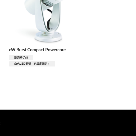
eW Burst Compact Powercore
販売終了品
白色LED照明（色温度固定）
せ