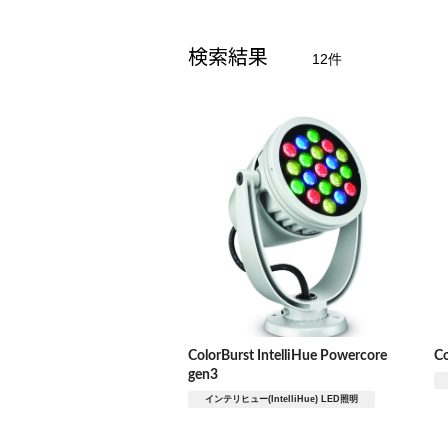
特注品
検索結果
12件
照らす要素
ファサード
ColorBurst IntelliHue Powercore
Co
gen3
インテリヒュー(IntelliHue) LED照明