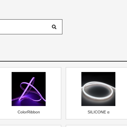
ColorRibbon
SILICONE α