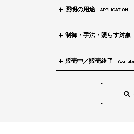
インテリヒュー(IntelliHue) LED照明
照明の用途
APPLICATION
白色LED照明（色温度固定）
アクセント照明
制御・手法・照らす対象
投光照明
制御
販売中／販売終了
Availabi
街全体を照らす
水中照明
販売中
DMXとDALIの活用
手法
光壁・光天井・光床・光柱