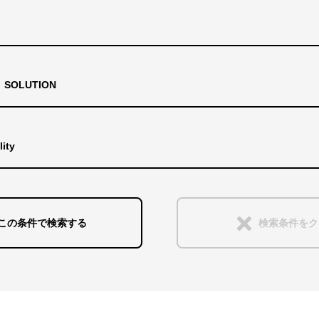
フルカラーLED照明
白色
コーブ照明間接照明
ウォ
SOLUTION
スポット照明
光源
lity
クラウドを利用する制御
白色
発光パネル
販売終了
インタラクティブな演出
音響
この条件で検索する
検索条件をク
輝きを見せる
間接