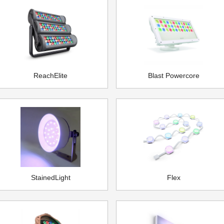
ReachElite
Blast Powercore
StainedLight
Flex