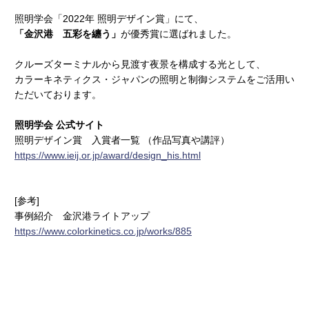
照明学会「2022年 照明デザイン賞」にて、
「金沢港 五彩を纏う」
が優秀賞に選ばれました。
クルーズターミナルから見渡す夜景を構成する光として、
カラーキネティクス・ジャパンの照明と制御システムをご活用い
ただいております。
照明学会 公式サイト
照明デザイン賞 入賞者一覧 （作品写真や講評）
https://www.ieij.or.jp/award/design_his.html
[参考]
事例紹介
金沢港ライトアップ
https://www.colorkinetics.co.jp/works/885