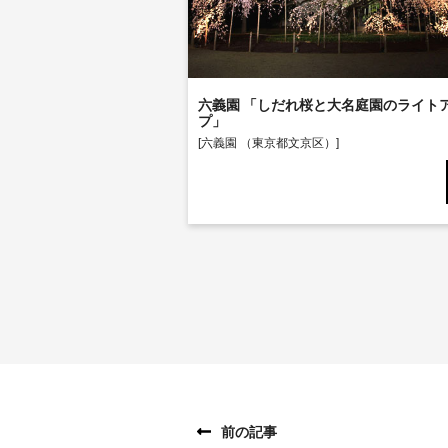
<
六義園 「しだれ桜と大名庭園のライト
プ」
[六義園 （東京都文京区）]
前の記事