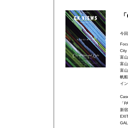
「
今回
Foc
Cit
富山
富山
富山
帆船
イン
Cas
「P
新宿
EX
GA