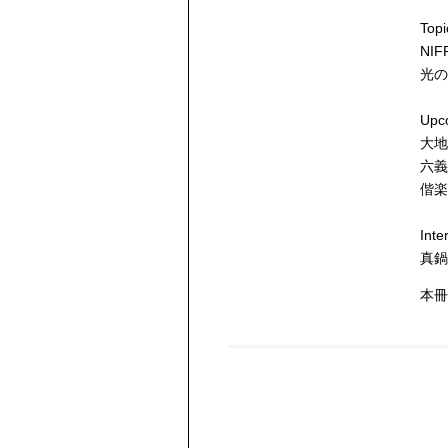
Topi
NI
光の
Upc
大地
六義
偕楽
Inte
真鍋
本冊