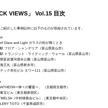
CK VIEWS」 Vol.15 目次
ご紹介した事例以外に以下のものが収録されています。
us
y of Glass and Light ガラスの街が輝くとき
駅 フロア・シャンデリア（富山県富山市）
駅 トランジット・ライティング・ウォール（富山県富山市）
県富岩運河環水公園（富山県富山市）
海王丸（富山県射水市）
テック本社ビル タワー111（富山県富山市）
e
ANTHEONー神々の饗宴ー」 （京都府京都市）
東宝ビル（東京都新宿区）
ITMELSA（中村積善会ビル）（東京都中央区）
LLERY TOTO（千葉県成田市）