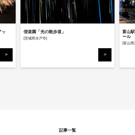
<
<
アッ
偕楽園「光の散歩道」
富山駅
ール
[茨城県水戸市]
[富山県
記事一覧